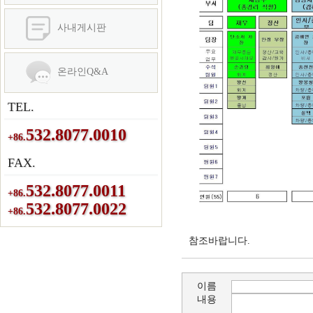
사
철
사내게시판
연
도
혁
운
온라인Q&A
송
조
TEL.
532.8077.0010
직
육
+86.
도
로
FAX.
532.8077.0011
운
+86.
인
532.8077.0022
+86.
송
증
참조바랍니다.
서
특
수
오
이름
내용
화