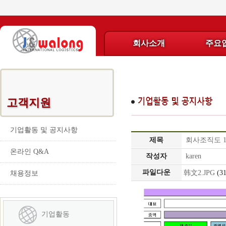
회사소개
주요
CEO
해
인사
상
고객지원
말
운
송
기업활동 및 공지사항
회
제목
회사조직도 13
사
항
온라인 Q&A
작성자
karen
개
공
파일다운
韩文2.JPG
(3
채용정보
요
운
송
기업활동
회