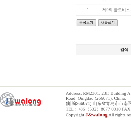
수
1
제9회 글로비스-
출
입
통
관,
검색
상
품
검
Address: RM2301, 23F, Building A
사
Road, Qingdao (266071), China.
(邮编266071) 山东省青岛市市
대
TEL：+86（532）8077 0010 FAX：
J&walong
Copyright
All rights re
행