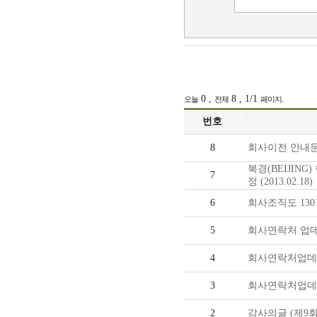
시
물
는
운
길
송
0 ,
8 , 1/1
.
오늘
전체
페이지
수
번호
출
8
회사이전 안내
북경(BEIJIN
입
7
정 (2013.02.18)
무
6
회사조직도 130
역
5
회사연락처 업데
대
4
회사연락처업데이트
행
3
회사연락처업데이트
2
감사의글 (제9회 G