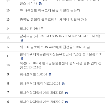
시
트
17
런스 세미나
물
는
워
16
中 내륙철도 이용고객 물류비 절감 돕는다
운
길
크
15
중국발 유럽향 블록트레인, 세미나 잇달아 개최
송
14
회사이전 안내문
감사의글 (제10회 GLOVIS INVITATIONAL GOLF 대회)
13
수
12
제10회 글로비스-J&Walong배 친선골프초대의 글
출
현대파워텍자동변속기산동유한공사 2공장 설비운송 PJT
11
입
북경(BEIJING) 한국공동물류센터 공식지정 물류 업체 선
10
무
정 (2013.02.18)
9
회사조직도 130104
역
8
회사연락처 업데이트130104
대
7
회사연락처업데이트-20121123
행
6
회사연락처업데이트-20120917