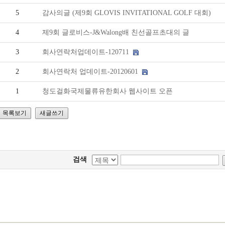
수
5
감사의글 (제9회 GLOVIS INVITATIONAL GOLF 대회)
출
4
제9회 글로비스-J&Walong배 친선골프초대의 글
입
3
회사연락처업데이트-120711
통
2
회사연락처 업데이트-20120601
관,
1
청도걸화국제물류유한회사 웹사이트 오픈
상
품
검
검색
사
대
행