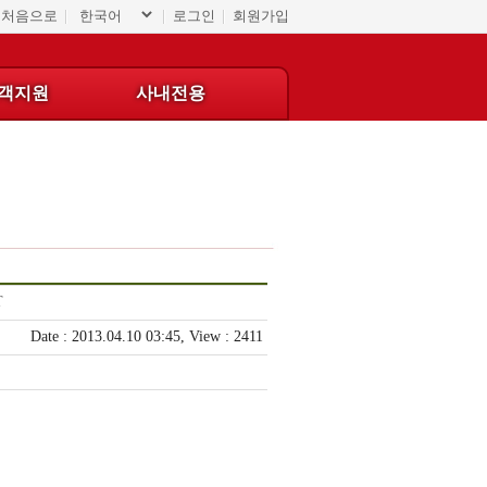
처음으로
로그인
회원가입
객지원
사내전용
기
게
업
시
활
판
동
자
T
및
료
Date : 2013.04.10 03:45, View : 2411
공
실
지
사
항