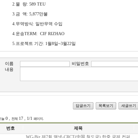
2.물 량: 589 TEU
사
철
수
3.금 액: 5,877만불
연
도
행
4.무역방식: 일반무역 수입
혁
운
4.운송TERM: CIF RIZHAO
경
송
5.프로젝트 기간: 1월8일~3월22일
조
험
직
육
주
이름
비밀번호
내용
도
로
요
운
인
거
송
증
래
서
특
처
0 ,
17 , 1/1
.
오늘
전체
페이지
수
오
네
번호
제목
화
WG-Biz 제7회 맥넷-CRCT(中国 철도국) 한중 국제 컨퍼