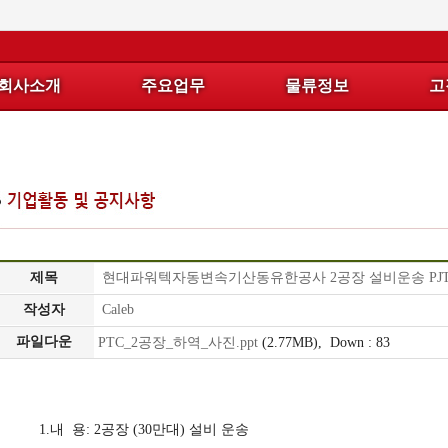
회사소개
주요업무
물류정보
고
CEO
해
수출물류
인사
상
PROCESS
말
운
수입물류
송
회
PROCESS
제목
현대파워텍자동변속기산동유한공사 2공장 설비운송 PJ
사
항
성
작성자
Caleb
개
공
파일다운
PTC_2공장_하역_사진.ppt
(2.77MB),
Down : 83
과
요
운
관
송
회
리
1.내 용: 2공장 (30만대) 설비 운송