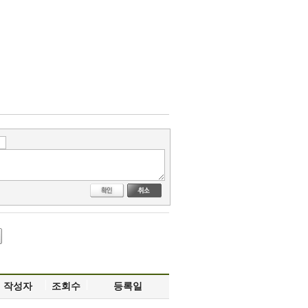
온라
인
Q&A
채
용
정
보
작성자
조회수
등록일